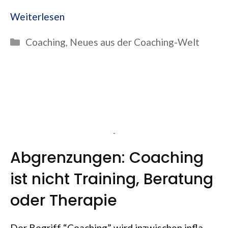
Wei­ter­le­sen
Kategorien
Coaching
,
Neues aus der Coaching-Welt
Abgrenzungen: Coaching
ist nicht Training, Beratung
oder Therapie
Der Begriff “Coa­ching” wird inzwi­schen infla­