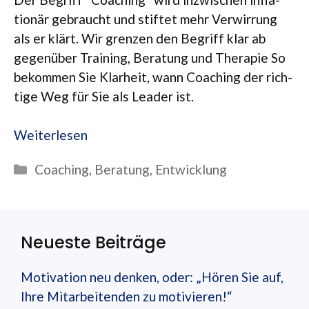
tio­när gebraucht und stif­tet mehr Ver­wir­rung
als er klärt. Wir gren­zen den Begriff klar ab
gegen­über Trai­ning, Bera­tung und The­ra­pie So
bekom­men Sie Klar­heit, wann Coa­ching der rich­
tige Weg für Sie als Lea­der ist.
Wei­ter­le­sen
Kategorien
Coaching
,
Beratung
,
Entwicklung
Neueste Beiträge
Motivation neu denken, oder: „Hören Sie auf,
Ihre Mitarbeitenden zu motivieren!“