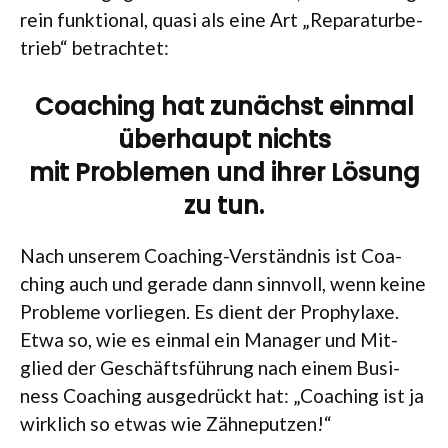
rein funk­tio­nal, quasi als eine Art „Repa­ra­tur­be­
trieb“ betrachtet:
Coaching hat zunächst einmal
überhaupt nichts
mit Problemen und ihrer Lösung
zu tun.
Nach unse­rem Coa­ching-Ver­ständ­nis ist Coa­
ching auch und gerade dann sinn­voll, wenn keine
Pro­bleme vor­lie­gen. Es dient der Pro­phy­laxe.
Etwa so, wie es ein­mal ein Mana­ger und Mit­
glied der Geschäfts­füh­rung nach einem Busi­
ness Coa­ching aus­ge­drückt hat: „Coa­ching ist ja
wirk­lich so etwas wie Zähneputzen!“