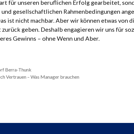
rt für unse­ren beruf­li­chen Erfolg gear­bei­tet, so
n und gesell­schaft­li­chen Rah­men­be­din­gun­gen ange
as ist nicht mach­bar. Aber wir kön­nen etwas von d
 zurück geben. Des­halb enga­gie­ren wir uns für soz
e­res Gewinns – ohne Wenn und Aber.
orf Berra-Thunk
rch Vertrauen – Was Manager brauchen