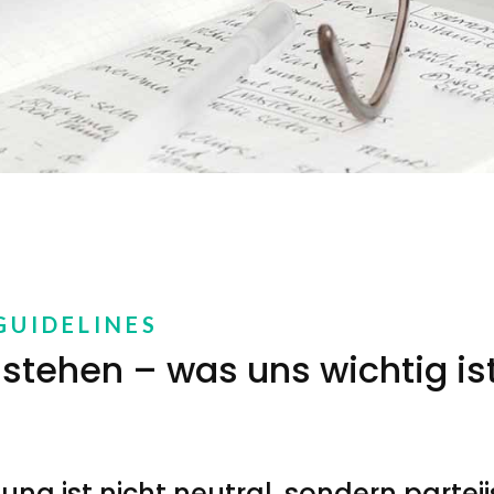
UI­DE­LINES
 stehen – was uns wichtig is
ung ist nicht neutral, sondern partei