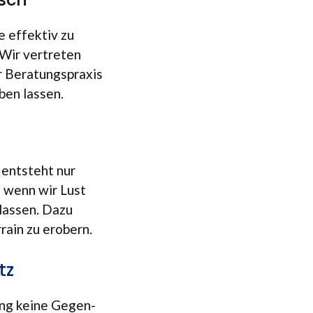
le effek­tiv zu
Wir ver­tre­ten
r Bera­tungs­pra­xis
­ben lassen.
 ent­steht nur
, wenn wir Lust
 las­sen. Dazu
­rain zu erobern.
tz
ung keine Gegen­