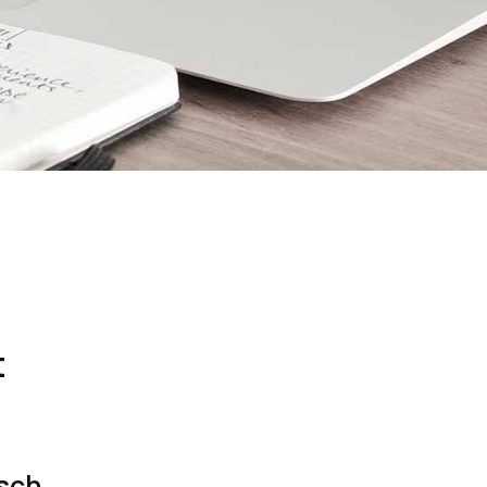
t
isch