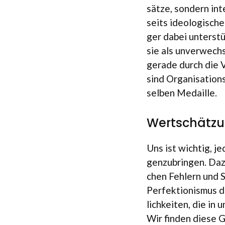
sätze, son­dern inte
seits ideo­lo­gi­sch
ger dabei unter­stü
sie als unver­wechse
gerade durch die Ve
sind Organisa­tion
sel­ben Medaille.
Wertschätzu
Uns ist wich­tig, j
gen­zu­brin­gen. Da
chen Feh­lern und S
Per­fek­tio­nis­mus
lich­kei­ten, die in
Wir fin­den diese G