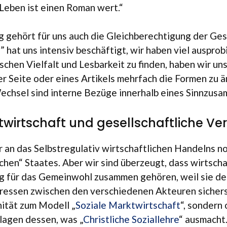
Leben ist einen Roman wert.“
 gehört für uns auch die Gleich­be­rech­ti­gung der Ges
 hat uns inten­siv beschäf­tigt, wir haben viel aus­pro­
­schen Viel­falt und Les­bar­keit zu fin­den, haben wir uns
er Seite oder eines Arti­kels mehr­fach die For­men zu 
ech­sel sind interne Bezüge inner­halb eines Sinnzus
twirtschaft und gesellschaftliche V
an das Selbst­re­gu­la­tiv wirt­schaft­li­chen Han­delns 
i­chen“ Staa­tes. Aber wir sind über­zeugt, dass wirt­scha
ng für das Gemein­wohl zusam­men gehö­ren, weil sie den
r­es­sen zwi­schen den ver­schie­de­nen Akteu­ren sicher­
­ni­tät zum Modell „
Soziale Markt­wirtschaft
“, son­dern 
a­gen des­sen, was „
Christ­li­che Sozi­al­lehre
“ aus­macht