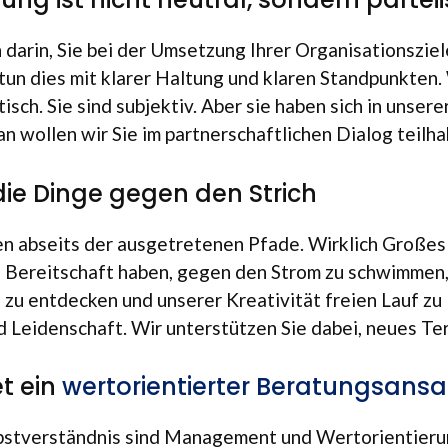
h darin, Sie bei der Umset­zung Ihrer Orga­ni­sa­ti­ons­zie
tun dies mit kla­rer Hal­tung und kla­ren Stand­punk­ten. 
isch. Sie sind sub­jek­tiv. Aber sie haben sich in unse­re
wol­len wir Sie im part­ner­schaft­li­chen Dia­log teil­ha
die Dinge gegen den Strich
 abseits der aus­ge­tre­te­nen Pfade. Wirk­lich Gro­ßes
 Bereit­schaft haben, gegen den Strom zu schwim­men
zu ent­de­cken und unse­rer Krea­ti­vi­tät freien Lauf zu
Lei­den­schaft. Wir unter­stüt­zen Sie dabei, neues Ter
t ein
wertorientierter Beratungsansa
st­ver­ständ­nis sind Manage­ment und Wert­orientier