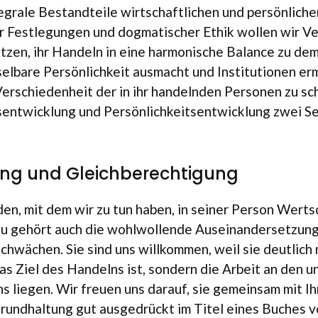
­grale Bestand­teile wirt­schaftlichen und per­sön­li­che
er Fest­le­gun­gen und dog­ma­ti­scher Ethik wol­len wir Ve
t­zen, ihr Han­deln in eine har­mo­ni­sche Balance zu dem
l­bare Persönlich­keit aus­macht und Insti­tu­tio­nen ermu­
r­schie­den­heit der in ihr han­deln­den Per­so­nen zu sc
sentwicklung und Per­sönlichkeitsent­wick­lung zwei Se
ng und Gleichberechtigung
eden, mit dem wir zu tun haben, in sei­ner Per­son Wert­s
zu gehört auch die wohl­wol­lende Aus­ein­an­der­set­zung 
chwä­chen. Sie sind uns will­kom­men, weil sie deut­lich
 das Ziel des Han­delns ist, son­dern die Arbeit an den 
 uns lie­gen. Wir freuen uns dar­auf, sie gemein­sam mit I
rund­hal­tung gut aus­ge­drückt im Titel eines Buches v