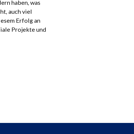
n­dern haben, was
ht, auch viel
ie­sem Erfolg an
iale Pro­jekte und