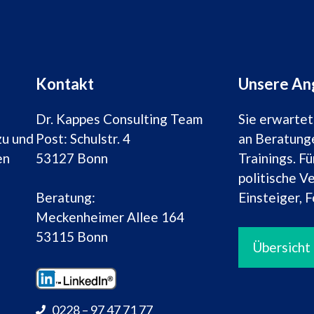
Kontakt
Unsere Ang
Dr. Kappes Consulting Team
Sie erwartet
zu und
Post: Schulstr. 4
an Beratung
en
53127 Bonn
Trainings. F
politische V
Einsteiger, 
Beratung:
Meckenheimer Allee 164
53115 Bonn
Übersicht
0228 – 97 47 71 77