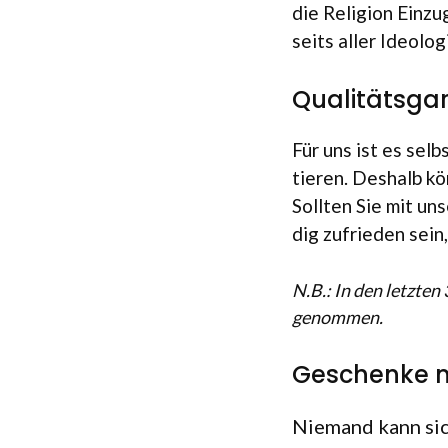
die Reli­gion Ein­z
seits aller Ideo­lo­
Qualitätsgar
Für uns ist es selbs
tie­ren. Des­halb k
Soll­ten Sie mit un
dig zufrie­den sein, 
N.B.: In den letz­te
genommen.
Geschenke 
Nie­mand kann sich