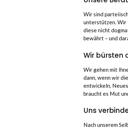
Wir sind par­tei­isc
unter­stüt­zen. Wir 
diese nicht dog­ma­t
bewährt – und daran 
Wir bürsten 
Wir gehen mit Ihnen
dann, wenn wir die
ent­wickeln, Neues 
braucht es Mut und 
Uns verbinde
Nach unse­rem Selb