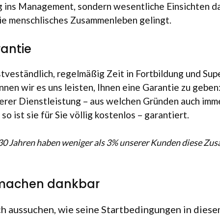
ug ins Manage­ment, son­dern wesent­li­che Ein­sich­ten da
gie mensch­li­sches Zusam­men­le­ben gelingt.
antie
t­ve­ständ­lich, regel­mä­ßig Zeit in Fort­bil­dung und Supe
ön­nen wir es uns leis­ten, Ihnen eine Garan­tie zu geben
se­rer Dienst­leis­tung – aus wel­chen Grün­den auch imme
so ist sie für Sie völ­lig kos­ten­los – garantiert.
n 30 Jah­ren haben weni­ger als 3% unse­rer Kun­den diese Zu
machen dankbar
 aus­su­chen, wie seine Start­be­din­gun­gen in die­