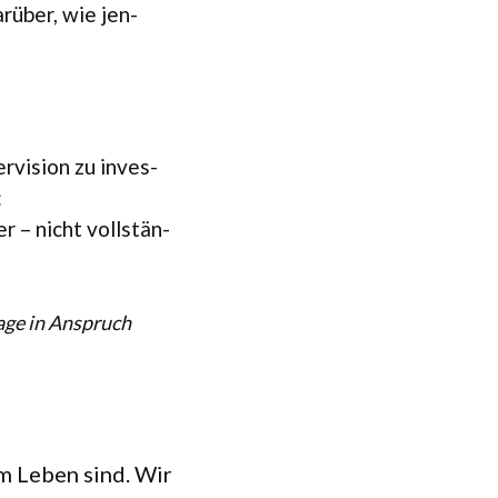
r­über, wie jen­
r­vi­sion zu inves­
:
r – nicht voll­stän­
sage in Anspruch
sem Leben sind. Wir