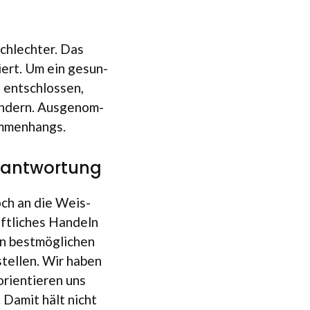
chlech­ter. Das
biert. Um ein gesun­
 ent­schlos­sen,
ändern. Aus­ge­nom­
ammenhangs.
erantwortung
noch an die Weis­
ft­li­ches Han­deln
 best­mög­li­chen
stel­len. Wir haben
ori­en­tie­ren uns
. Damit hält nicht