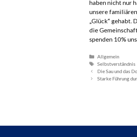
haben nicht nur ha
unsere fami­liä­re
„Glück“ gehabt. D
die Gemein­schaft
spen­den 10% uns
Kategorien
Allgemein
Schlagwörter
Selbstverständnis
Die Sau und das D
Starke Führung du