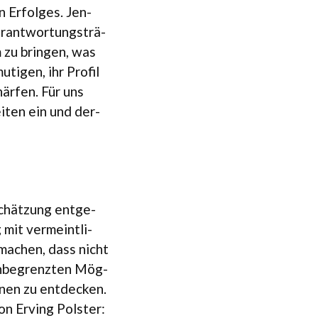
n Erfol­ges. Jen­
r­ant­wor­tungs­trä­
 zu brin­gen, was
ti­gen, ihr Pro­fil
här­fen. Für uns
i­ten ein und der­
chät­zung ent­ge­
mit ver­meint­li­
 machen, dass nicht
unbe­grenz­ten Mög­
hnen zu ent­de­cken.
on Erving Pols­ter: