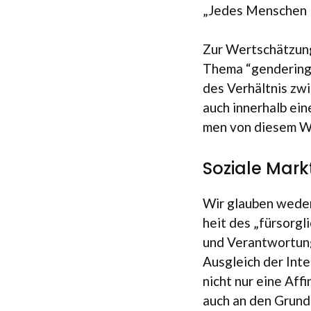
„Jedes Men­schen 
Zur Wert­schät­zung
Thema “gen­de­ring”
des Ver­hält­nis zwi
auch inner­halb ein
men von die­sem W
Soziale Mark
Wir glau­ben weder 
heit des „für­sorg­l
und Ver­ant­wor­tu
Aus­gleich der Inte
nicht nur eine Affi
auch an den Grund­l