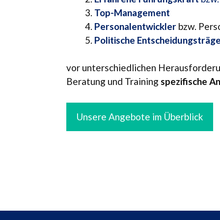
Top-Manage­ment
Per­so­nal­ent­wick­ler
bzw. Pers
Poli­ti­sche Entscheidungsträg
vor unter­schied­li­chen Her­aus­for­de­
Bera­tung und Trai­ning
spe­zi­fi­sche 
Unsere Ange­bote im Überblick