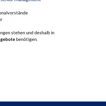
onalvorstände
er
run­gen ste­hen und des­halb in
Ange­bote
benötigen.