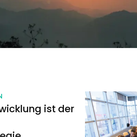
N
icklung ist der
egie