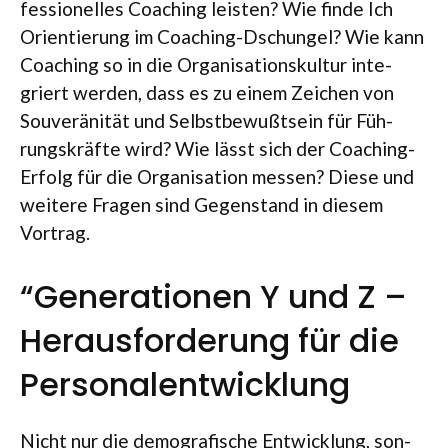
fes­sio­nel­les Coa­ching leis­ten? Wie finde Ich
Ori­en­tie­rung im Coa­ching-Dschun­gel? Wie kann
Coa­ching so in die Orga­ni­sa­ti­ons­kul­tur inte­
griert wer­den, dass es zu einem Zei­chen von
Sou­ve­rä­ni­tät und Selbst­be­wußt­sein für Füh­
rungs­kräfte wird? Wie lässt sich der Coa­ching-
Erfolg für die Orga­ni­sa­tion mes­sen? Diese und
wei­tere Fra­gen sind Gegen­stand in die­sem
Vortrag.
“Generationen Y und Z –
Herausforderung für die
Personalentwicklung
Nicht nur die demo­gra­fi­sche Ent­wick­lung, son­