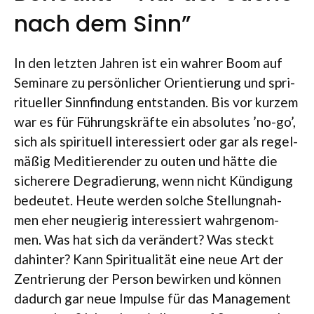
nach dem Sinn”
In den letz­ten Jah­ren ist ein wah­rer Boom auf
Semi­nare zu per­sön­li­cher Ori­en­tie­rung und spri­
ri­tu­el­ler Sinn­fin­dung ent­stan­den. Bis vor kur­zem
war es für Füh­rungs­kräfte ein abso­lu­tes ’no-go’,
sich als spi­ri­tu­ell inter­es­siert oder gar als regel­
mä­ßig Medi­tie­ren­der zu outen und hätte die
siche­rere Degra­die­rung, wenn nicht Kün­di­gung
bedeu­tet. Heute wer­den sol­che Stel­lung­nah­
men eher neu­gie­rig inter­es­siert wahr­ge­nom­
men. Was hat sich da ver­än­dert? Was steckt
dahin­ter? Kann Spi­ri­tua­li­tät eine neue Art der
Zen­trie­rung der Per­son bewir­ken und kön­nen
dadurch gar neue Impulse für das Manage­ment