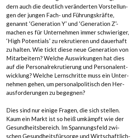
dern auch die deut­lich ver­än­der­ten Vor­stel­lun­
gen der jun­gen Fach- und Füh­rungs­kräfte,
genannt ‘Gene­ra­tion Y’ und ‘Gene­ra­tion Z’-
machen es für Unter­neh­men immer schwie­ri­ger,
‘High Poten­ti­als’ zu rekru­tie­ren und dau­er­haft
zu hal­ten. Wie tickt diese neue Gene­ra­tion von
Mit­ar­bei­tern? Wel­che Aus­wir­kun­gen hat dies
auf die Per­so­nal­re­kru­tie­rung und Per­so­nal­ent­
wick­lung? Wel­che Lern­schritte muss ein Unter­
neh­men gehen, um per­so­nal­po­li­tisch den Her­
aus­for­de­run­gen zu begegnen?
Dies sind nur einige Fra­gen, die sich stel­len.
Kaum ein Markt ist so heiß umkämpft wie der
Gesund­heits­be­reich. Im Span­nungs­feld zwi­
schen Gesund­heits­für­sorge und Wirt­schaft­lich­