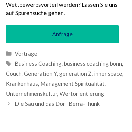
Wett­be­werbs­vor­teil wer­den? Las­sen Sie uns
auf Spu­ren­su­che gehen.
Anfrage
Kategorien
Vorträge
Schlagwörter
Business Coaching
,
business coaching bonn
,
Couch
,
Generation Y
,
generation Z
,
inner space
,
Krankenhaus
,
Management Spiritualität
,
Unternehmenskultur
,
Wertorientierung
Die Sau und das Dorf Berra-Thunk