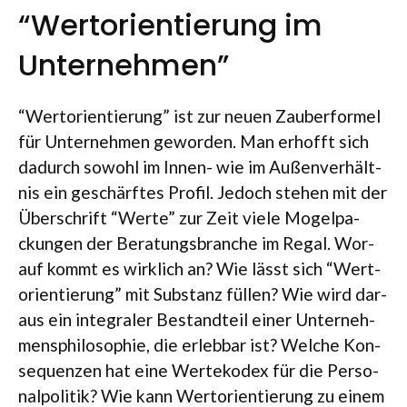
“Wertorientierung im
Unternehmen”
“Wert­ori­en­tie­rung” ist zur neuen Zau­ber­for­mel
für Unter­neh­men gewor­den. Man erhofft sich
dadurch sowohl im Innen- wie im Außen­ver­hält­
nis ein geschärf­tes Pro­fil. Jedoch ste­hen mit der
Über­schrift “Werte” zur Zeit viele Mogel­pa­
ckun­gen der Bera­tungs­bran­che im Regal. Wor­
auf kommt es wirk­lich an? Wie lässt sich “Wert­
ori­en­tie­rung” mit Sub­stanz fül­len? Wie wird dar­
aus ein inte­gra­ler Bestand­teil einer Unter­neh­
mens­phi­lo­so­phie, die erleb­bar ist? Wel­che Kon­
se­quen­zen hat eine Wer­te­ko­dex für die Per­so­
nal­po­li­tik? Wie kann Wert­ori­en­tie­rung zu einem