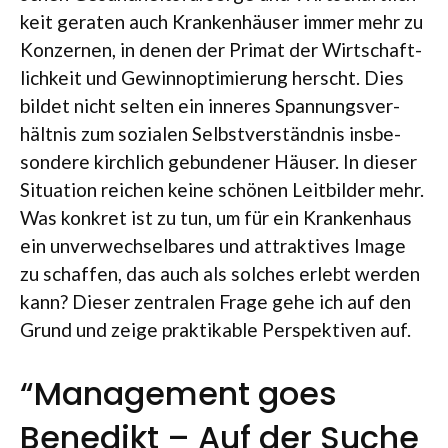
keit gera­ten auch Kran­ken­häu­ser immer mehr zu
Kon­zer­nen, in denen der Pri­mat der Wirt­schaft­
lich­keit und Gewinn­op­ti­mie­rung herscht. Dies
bil­det nicht sel­ten ein inne­res Span­nungs­ver­
hält­nis zum sozia­len Selbst­ver­ständ­nis ins­be­
son­dere kirch­lich gebun­de­ner Häu­ser. In die­ser
Situa­tion rei­chen keine schö­nen Leit­bil­der mehr.
Was kon­kret ist zu tun, um für ein Kran­ken­haus
ein unver­wech­sel­ba­res und attrak­ti­ves Image
zu schaf­fen, das auch als sol­ches erlebt wer­den
kann? Die­ser zen­tra­len Frage gehe ich auf den
Grund und zeige prak­ti­ka­ble Per­spek­ti­ven auf.
“Management goes
Benedikt – Auf der Suche