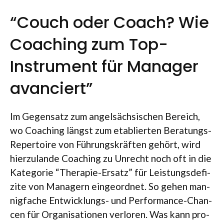
“Couch oder Coach? Wie
Coaching zum Top-
Instrument für Manager
avanciert”
Im Gegen­satz zum angel­säch­si­schen Bereich,
wo Coa­ching längst zum eta­blier­ten Bera­tungs-
Reper­toire von Füh­rungs­kräf­ten gehört, wird
hier­zu­lande Coa­ching zu Unrecht noch oft in die
Kate­go­rie “The­ra­pie-Ersatz” für Leis­tungs­de­fi­
zite von Mana­gern ein­ge­ord­net. So gehen man­
nig­fa­che Ent­wick­lungs- und Per­for­mance-Chan­
cen für Orga­ni­sa­tio­nen ver­lo­ren. Was kann pro­