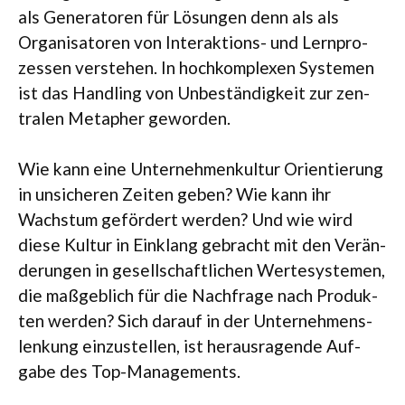
als Gene­ra­to­ren für Lösun­gen denn als als
Orga­ni­sa­to­ren von Inter­ak­ti­ons- und Lern­pro­
zes­sen ver­ste­hen. In hoch­kom­ple­xen Sys­te­men
ist das Hand­ling von Unbe­stän­dig­keit zur zen­
tra­len Meta­pher geworden.
Wie kann eine Unter­neh­men­kul­tur Ori­en­tie­rung
in unsi­che­ren Zei­ten geben? Wie kann ihr
Wachs­tum geför­dert wer­den? Und wie wird
diese Kul­tur in Ein­klang gebracht mit den Ver­än­
de­run­gen in gesell­schaft­li­chen Wer­te­sys­te­men,
die maß­geb­lich für die Nach­frage nach Pro­duk­
ten wer­den? Sich dar­auf in der Unter­neh­mens­
len­kung ein­zu­stel­len, ist her­aus­ra­gende Auf­
gabe des Top-Managements.