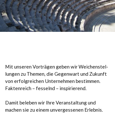
Mit unse­ren Vor­trä­gen geben wir Wei­chen­stel­
lun­gen zu The­men, die Gegen­wart und Zukunft
von erfolg­rei­chen Unter­neh­men bestim­men.
Fak­ten­reich – fes­selnd – inspirierend.
Damit bele­ben wir Ihre Ver­an­stal­tung und
machen sie zu einem unver­ges­se­nen Erlebnis.