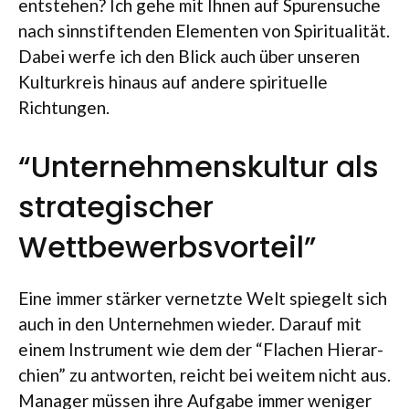
ent­ste­hen? Ich gehe mit Ihnen auf Spu­ren­su­che
nach sinn­stif­ten­den Ele­men­ten von Spi­ri­tua­li­tät.
Dabei werfe ich den Blick auch über unse­ren
Kul­tur­kreis hin­aus auf andere spi­ri­tu­elle
Richtungen.
“Unternehmenskultur als
strategischer
Wettbewerbsvorteil”
Eine immer stär­ker ver­netzte Welt spie­gelt sich
auch in den Unter­neh­men wie­der. Dar­auf mit
einem Instru­ment wie dem der “Fla­chen Hier­ar­
chien” zu ant­wor­ten, reicht bei wei­tem nicht aus.
Mana­ger müs­sen ihre Auf­gabe immer weni­ger