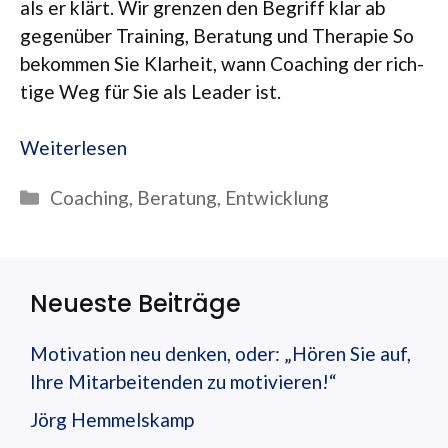
als er klärt. Wir gren­zen den Begriff klar ab
gegen­über Trai­ning, Bera­tung und The­ra­pie So
bekom­men Sie Klar­heit, wann Coa­ching der rich­
tige Weg für Sie als Lea­der ist.
Wei­ter­le­sen
Kategorien
Coaching
,
Beratung
,
Entwicklung
Neueste Beiträge
Motivation neu denken, oder: „Hören Sie auf,
Ihre Mitarbeitenden zu motivieren!“
Jörg Hemmelskamp